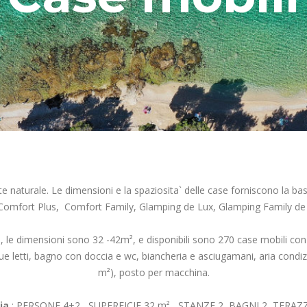
e naturale. Le dimensioni e la spaziosita` delle case forniscono la bas
omfort Plus, Comfort Family, Glamping de Lux, Glamping Family de
 le dimensioni sono 32 -42m², e disponibili sono 270 case mobili co
e letti, bagno con doccia e wc, biancheria e asciugamani, aria condizi
m²), posto per macchina.
ia
: PERSONE 4+2 , SUPERFICIE 32 m² , STANZE 2, BAGNI 2, TERAZ