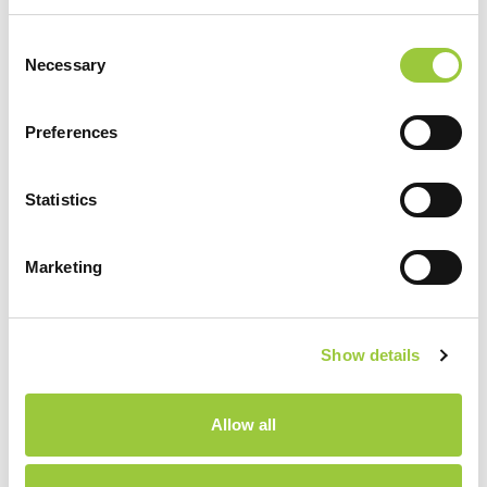
Consent
Necessary
Selection
RISTORANTE PARK SOLINE
Preferences
Il ristorante si trova nel campeggio Park Soline, nelle
Statistics
vicinanze più immediate del mare a dieci minuti a piedi
dal centro storico di Biograd.
Marketing
PER SAPERNE DI PIÙ
Show details
Allow all