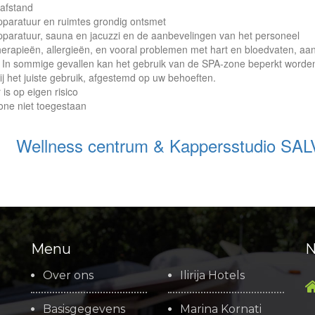
 afstand
pparatuur en ruimtes grondig ontsmet
sapparatuur, sauna en jacuzzi en de aanbevelingen van het personeel
therapieën, allergieën, en vooral problemen met hart en bloedvaten, 
 In sommige gevallen kan het gebruik van de SPA-zone beperkt worden
j het juiste gebruik, afgestemd op uw behoeften.
is op eigen risico
zone niet toegestaan
Wellness centrum & Kappersstudio SALVI
Menu
N
Over ons
Ilirija Hotels
Basisgegevens
Marina Kornati