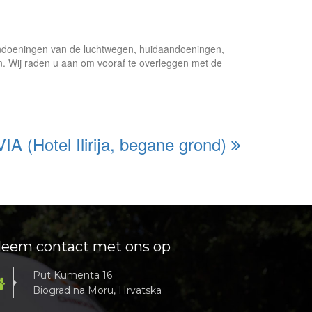
aandoeningen van de luchtwegen, huidaandoeningen,
. Wij raden u aan om vooraf te overleggen met de
A (Hotel Ilirija, begane grond)
eem contact met ons op
Put Kumenta 16
Biograd na Moru, Hrvatska