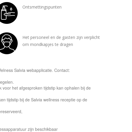
Ontsmettingspunten
Het personeel en de gasten zijn verplicht
om mondkapjes te dragen
Welness Salvia webapplicatie. Contact:
regelen.
voor het afgesproken tijdstip kan ophalen bij de
ijdstip bij de Salvia wellness receptie op de
ereserveerd,
nessapparatuur zijn beschikbaar