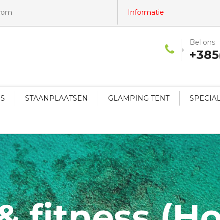
.com
Informatie
Bel ons
+385
NS
STAANPLAATSEN
GLAMPING TENT
SPECIA
fitness (Hote