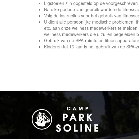
Ligstoelen zijn opgesteld op de voorgeschreven
Na elke periode van gebruik worden de fitnessa
Volg de instructies voor het gebruik van fitnes
U dient alle persoonlijke medische problemen, 
etc. aan onze wellness medewerkers te melden.
wellness medewerkers die u zullen begeleiden bi
Gebruik van de SPA-ruimte en fitnessapparatuur 
Kinderen tot 16 jaar is het gebruik van de SPA-