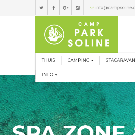
info@campsoline
THUIS
CAMPING
STACARAVA
INFO
SPA ZONE & 