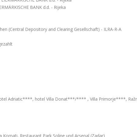
ERMÄRKISCHE BANK d.d. - Rijeka
en (Central Depository and Clearing Gesellschaft) - ILRA-R-A
gezahlt
otel Adriatic****, hotel Villa Donat***/**** , Villa Primorje****, Raž
 Kornati, Restaurant Park Soline und Arsenal (Zadar)