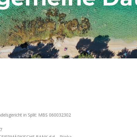
delsgericht in Split: MBS 060032302
67
EIERMÄRKISCHE BANK d.d. - Rijeka