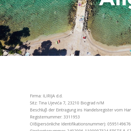
Firma: ILIRIJA d.d.
Sitz: Tina Ujevića 7, 23210 Biograd n/M
Beschluβ der Eintragung ins Handelsregister vom Han
Registernummer: 3311953
OIB(persönliche Identifikationsnummer): 059514967
Girokontonummer: 2402006-1100097324 ERSTE & ST