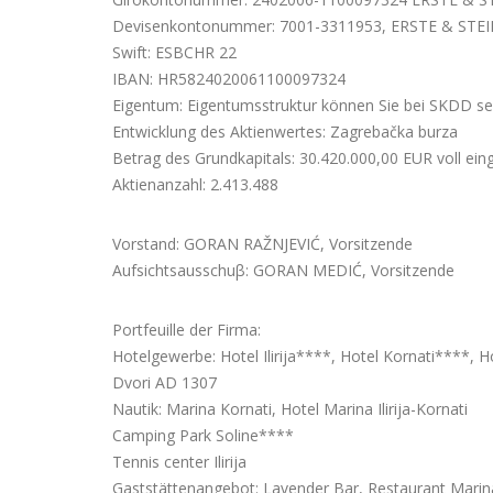
Devisenkontonummer: 7001-3311953, ERSTE & STEI
Swift: ESBCHR 22
IBAN: HR5824020061100097324
Eigentum: Eigentumsstruktur können Sie bei SKDD seh
Entwicklung des Aktienwertes: Zagrebačka burza
Betrag des Grundkapitals: 30.420.000,00 EUR voll ein
Aktienanzahl: 2.413.488
Vorstand: GORAN RAŽNJEVIĆ, Vorsitzende
Aufsichtsausschuβ: GORAN MEDIĆ, Vorsitzende
Portfeuille der Firma:
Hotelgewerbe: Hotel Ilirija****, Hotel Kornati****, H
Dvori AD 1307
Nautik: Marina Kornati, Hotel Marina Ilirija-Kornati
Camping Park Soline****
Tennis center Ilirija
Gaststättenangebot: Lavender Bar, Restaurant Marina