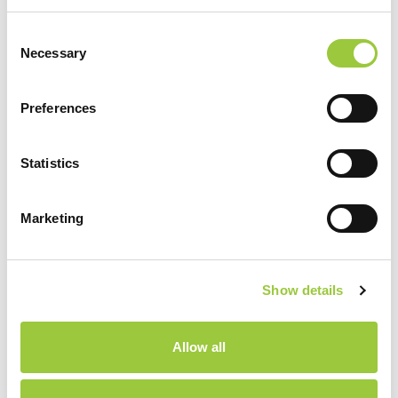
Consent
Necessary
Selection
RESTAURANT PARK SOLINE
Preferences
Das Restaurant befindet sich im Camping Park Soline,
Statistics
direkt am Meer, 10 Minuten zu Fuß entfernt vom
Zentrum der Stadt Biograd na Moru.
Marketing
LESEN SIE MEHR
Show details
Allow all