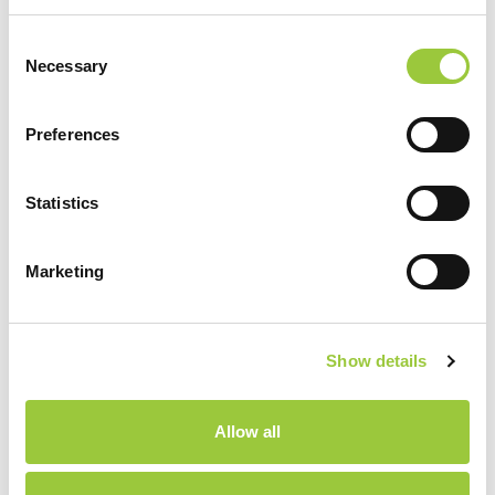
Consent
Necessary
Selection
RISTORANTE PARK SOLINE
Preferences
Il ristorante si trova nel campeggio Park Soline, nelle
Statistics
vicinanze più immediate del mare a dieci minuti a piedi
dal centro storico di Biograd.
Marketing
PER SAPERNE DI PIÙ
Show details
Allow all