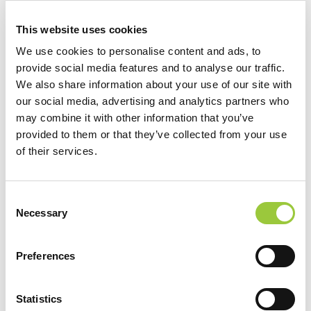
COMFORT PARCELE se nahajajo v osrednjem delu
This website uses cookies
kampa, v mediteranskem ambientu. Terasaste parcele,
We use cookies to personalise content and ads, to
delno sončne, velikosti 100 m2, z priključki za ...
provide social media features and to analyse our traffic.
We also share information about your use of our site with
our social media, advertising and analytics partners who
may combine it with other information that you’ve
PREBERITE VEČ
provided to them or that they’ve collected from your use
of their services.
Consent
Necessary
Selection
Preferences
Statistics