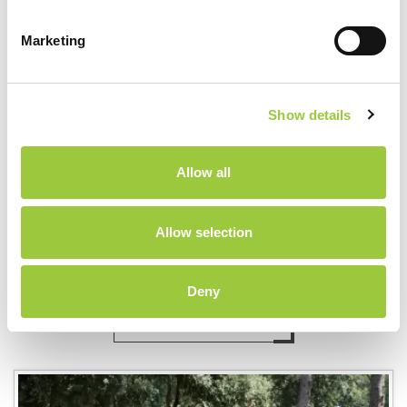
Marketing
Show details
Standard Parcele
Allow all
STANDARDNE PARCELE se nahajajo v miru borovih in
hrastovih hrastovih gozdov, imajo delno senco in so
Allow selection
idealne za kampiranje in šotore. Parcele ...
Deny
PREBERITE VEČ