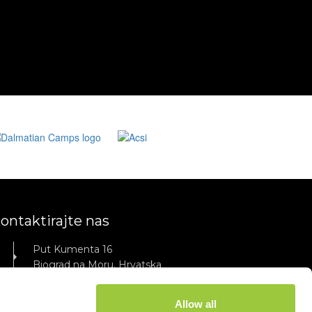
ontaktirajte nas
Put Kumenta 16
Biograd na Moru, Hrvatska
Nazovite nas
Allow all