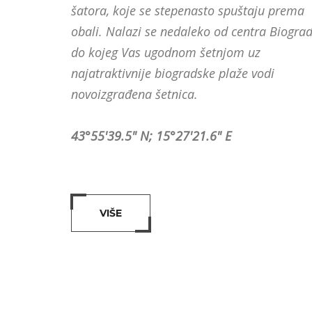
šatora, koje se stepenasto spuštaju prema
obali. Nalazi se nedaleko od centra Biogra
do kojeg Vas ugodnom šetnjom uz
najatraktivnije biogradske plaže vodi
novoizgrađena šetnica.
43°55'39.5" N; 15°27'21.6" E
VIŠE