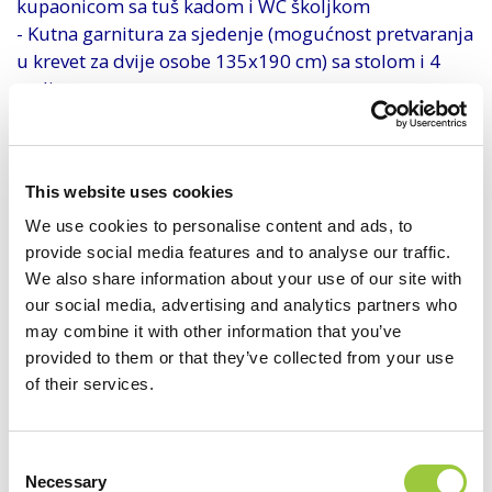
kupaonicom sa tuš kadom i WC školjkom
- Kutna garnitura za sjedenje (mogućnost pretvaranja
u krevet za dvije osobe 135x190 cm) sa stolom i 4
stolice
- Klima uređaj
- Posteljina ( tjedna izmjena ), ručnici ( izmjena dva
puta tjedno)
This website uses cookies
- Pribor za kuhanje i jelo, aparat za
kavu
We use cookies to personalise content and ads, to
- Sat Tv
provide social media features and to analyse our traffic.
- Vrtna garnitura za sjedenje na terasi
We also share information about your use of our site with
- Terasa s nadstrešnicom 24
our social media, advertising and analytics partners who
may combine it with other information that you’ve
m2
provided to them or that they’ve collected from your use
of their services.
Parkirno mjesto za automobil nalazi se pored
mobilne kućice.
Consent
Tlocrt (230.64 KB)
Necessary
Selection