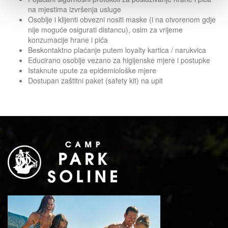
na mjestima izvršenja usluge
Osoblje i klijenti obvezni nositi maske (i na otvorenom gdje
nije moguće osigurati distancu), osim za vrijeme
konzumacije hrane i pića
Beskontaktno plaćanje putem loyalty kartica / narukvica
Educirano osoblje vezano za higijenske mjere i postupke
Istaknute upute za epidemiološke mjere
Dostupan zaštitni paket (safety kit) na upit