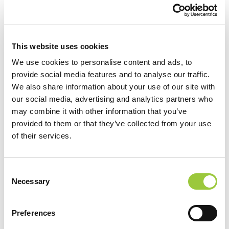
Osoblje i klijenti obvezni nositi maske
This website uses cookies
Educirano osoblje vezano za higijenske mjere i
We use cookies to personalise content and ads, to
postupke
provide social media features and to analyse our traffic.
We also share information about your use of our site with
our social media, advertising and analytics partners who
Istaknute upute za epidemiološke mjere
may combine it with other information that you’ve
provided to them or that they’ve collected from your use
of their services.
Dostupan zaštitni paket (safety kit) na upit
Consent
Necessary
Selection
Ilirija Travel
Preferences