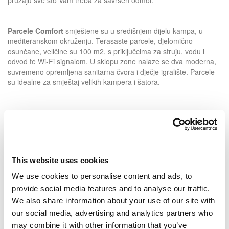
Parcele Comfort
smještene su u središnjem dijelu kampa, u
mediteranskom okruženju. Terasaste parcele, djelomično
osunčane, veličine su 100 m2, s priključcima za struju, vodu i
odvod te Wi-Fi signalom. U sklopu zone nalaze se dva moderna,
suvremeno opremljena sanitarna čvora i dječje igralište. Parcele
su idealne za smještaj velikih kampera i šatora.
Parcele Standard Plus
omogućuju opuštanje u mirnom
okruženju šume borova, hrasta i crnike. Parcele Standard Plus
veličine 80 – 100 m2 s priključkom za struju i Wi-Fi signalom nude
potpunu hladovinu i idealne su za smještaj kampera i šatora. U
This website uses cookies
zoni Standard Plus nalazi se moderno adaptiran sanitarni čvor.
We use cookies to personalise content and ads, to
provide social media features and to analyse our traffic.
Parcele Standard
nalaze se u mirnom okruženju borove šume i
We also share information about your use of our site with
crnike te imaju djelomičnu hladovinu, a idealne su za smještaj
our social media, advertising and analytics partners who
kampera i šatora. Parcele su veličine 80-100 m2 te imaju
priključak za struju i Wi-Fi signal. U sklopu zone gostima su na
may combine it with other information that you’ve