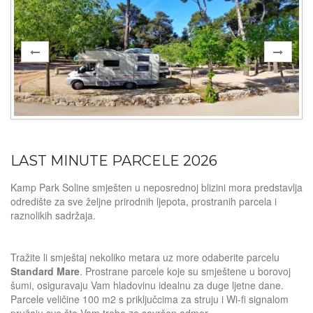
LAST MINUTE PARCELE 2026
Kamp Park Soline smješten u neposrednoj blizini mora predstavlja
odredište za sve željne prirodnih ljepota, prostranih parcela i
raznolikih sadržaja.
Tražite li smještaj nekoliko metara uz more odaberite parcelu
Standard Mare
. Prostrane parcele koje su smještene u borovoj
šumi, osiguravaju Vam hladovinu idealnu za duge ljetne dane.
Parcele veličine 100 m2 s priključcima za struju i Wi-fi signalom
pružaju sve što Vam treba za savršen odmor.