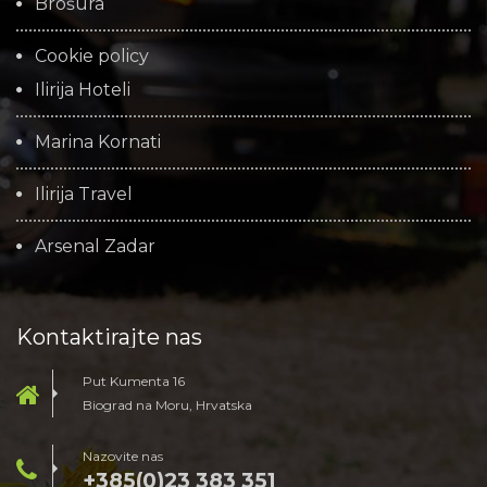
Brošura
Cookie policy
Ilirija Hoteli
Marina Kornati
Ilirija Travel
Arsenal Zadar
Kontaktirajte nas
Put Kumenta 16
Biograd na Moru, Hrvatska
Nazovite nas
+385(0)23 383 351