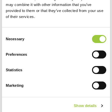
Certificirani svi objekti Ilirije d.d. (hoteli, kamp, marina,
may combine it with other information that you’ve
ugostiteljski objekti i ostalo) certifikatom Safe stay in
Croatia.
provided to them or that they’ve collected from your use
Voditelj zdravstvene kontrole na razini tvrtke brine o svim
of their services.
propisima i standardima zdravstvenih i sigurnosnih mjera
te je na raspolaganju 24h/7 dana u tjednu (Ivana Benčić,
ing. kontakt:
ivanab@ilirijabiograd.com
, mob: 098314272)
Consent
Propisani standardi i procedure u slučaju COVID-19
Necessary
Selection
pozitivne osobe
Osoblje educirano i svjesno je nužnosti o svakodnevnom
provođenju higijenskih mjera
Preferences
Redovito mjerenje temperature i ispunjavanje zdravstvenih
anketa našeg osoblja
Dezinfekcijski punktovi propisno raspoređeni kroz cijeli
Statistics
hotel/kamp/marinu
Osoblje obavezno nosi zaštitnu masku ili opremu u svim
dijelovima hotela/kampa/marine gdje je propisano
Recepcijski pult zaštićen zaštitnom pregradom
Marketing
Dodatna dezinfekcija svih kontaktnih površina i prostora
Istaknuta napomena o držanju propisanog razmaka
Istaknute upute za epidemiološke mjere
Ograničen broj korisnika prostora
Show details
Obavezno nošenje maski u svim zajedničkim prostorima